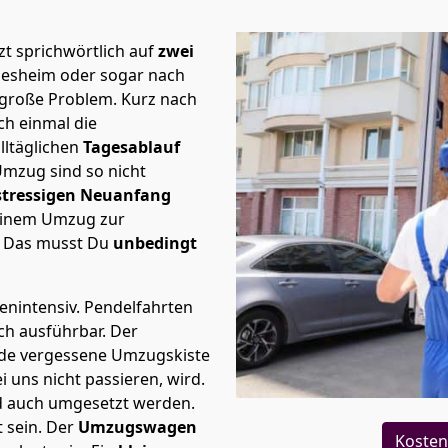
t sprichwörtlich auf
zwei
ldesheim oder sogar nach
 große Problem.
Kurz nach
h einmal die
lltäglichen
Tagesablauf
Umzug sind so nicht
stressigen Neuanfang
 einem Umzug zur
. Das musst Du
unbedingt
tenintensiv. Pendelfahrten
ich ausführbar.
Der
Jede vergessene Umzugskiste
i uns nicht passieren, wird.
d auch umgesetzt werden.
 sein. Der
Umzugswagen
Kosten