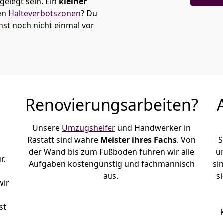
elegt sein. Ein
kleiner
den
Halteverbotszonen
? Du
nst noch nicht einmal vor
Renovierungsarbeiten?
Unsere
Umzugshelfer
und Handwerker in
Rastatt sind wahre
Meister ihres Fachs
. Von
S
der Wand bis zum Fußboden führen wir alle
u
r.
Aufgaben kostengünstig und fachmännisch
si
aus.
s
wir
st