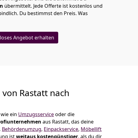
en
übermittelt. Jede Offerte ist kostenlos und
indlich. Du bestimmst den Preis. Was
loses Angebot erhalten
g von
Rastatt nach
wie ein
Umzugsservice
oder die
rofiunternehmen
aus Rastatt, das deine
,
Behördenumzug
,
Einpackservice
,
Möbellift
ung ist
weitaus kostengünstiger
, als du dir