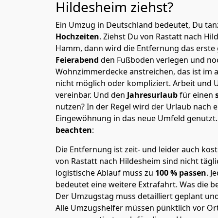
Hildesheim
ziehst?
Ein Umzug in Deutschland bedeutet, Du tanz
Hochzeiten
. Ziehst Du von Rastatt nach Hi
Hamm, dann wird die Entfernung das erste
Feierabend
den Fußboden verlegen und noc
Wohnzimmerdecke anstreichen, das ist im a
nicht möglich oder kompliziert.
Arbeit und 
vereinbar. Und den
Jahresurlaub
für einen
nutzen? In der Regel wird der Urlaub nach
Eingewöhnung in das neue Umfeld genutzt
beachten
:
Die Entfernung ist zeit- und leider auch kos
von Rastatt nach Hildesheim sind nicht tägl
logistische Ablauf muss zu
100 % passen
. 
bedeutet eine weitere Extrafahrt. Was die be
Der Umzugstag muss detailliert geplant un
Alle Umzugshelfer müssen pünktlich vor Ort