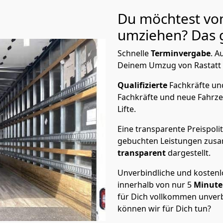
Du möchtest von
umziehen? Das g
Schnelle
Terminvergabe
.
Au
Deinem Umzug von Rastatt na
Qualifizierte
Fachkräfte u
Fachkräfte und neue Fahrze
Lifte.
Eine transparente Preispolit
gebuchten Leistungen zusam
transparent
dargestellt.
Unverbindliche und kosten
innerhalb von nur
5
Minut
für Dich vollkommen unverb
können wir für Dich tun?