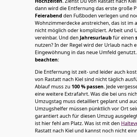
Hochzeiten
. Ziehst Du von Rastatt nach Ki
dann wird die Entfernung das erste große 
Feierabend
den Fußboden verlegen und noc
Wohnzimmerdecke anstreichen, das ist im a
nicht möglich oder kompliziert.
Arbeit und 
vereinbar. Und den
Jahresurlaub
für einen
nutzen? In der Regel wird der Urlaub nach
Eingewöhnung in das neue Umfeld genutzt
beachten
:
Die Entfernung ist zeit- und leider auch kos
von Rastatt nach Kiel sind nicht täglich aus
Ablauf muss zu
100 % passen
. Jede verges
eine weitere Extrafahrt. Was die bei uns nic
Umzugstag muss detailliert geplant und au
Umzugshelfer müssen pünktlich vor Ort sei
garantiert auch für diesen Umzug ausgelegt 
ist hier fehl am Platz. Was ist mit den
Haltev
Rastatt nach Kiel und kannst noch nicht ei