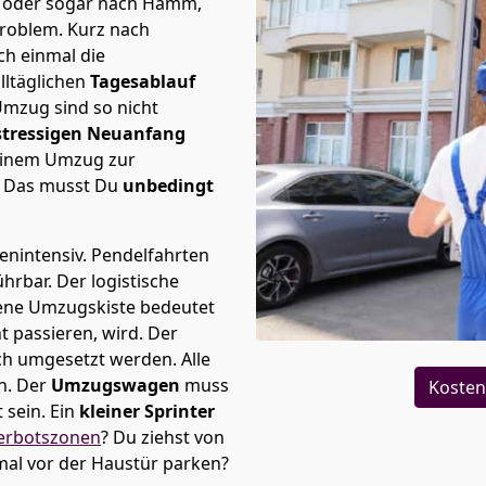
el oder sogar nach Hamm,
Problem.
Kurz nach
h einmal die
lltäglichen
Tagesablauf
Umzug sind so nicht
stressigen Neuanfang
 einem Umzug zur
. Das musst Du
unbedingt
tenintensiv. Pendelfahrten
führbar.
Der logistische
sene Umzugskiste bedeutet
ht passieren, wird.
Der
ch umgesetzt werden. Alle
n. Der
Umzugswagen
muss
Kosten
sein. Ein
kleiner Sprinter
erbotszonen
? Du ziehst von
nmal vor der Haustür parken?